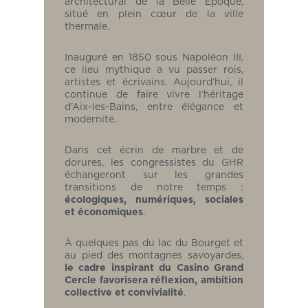
architectural de la Belle Époque,
situé en plein cœur de la ville
thermale.
Inauguré en 1850 sous Napoléon III,
ce lieu mythique a vu passer rois,
artistes et écrivains. Aujourd’hui, il
continue de faire vivre l’héritage
d’Aix-les-Bains, entre élégance et
modernité.
Dans cet écrin de marbre et de
dorures, les congressistes du GHR
échangeront sur les grandes
transitions de notre temps :
écologiques, numériques, sociales
et économiques
.
À quelques pas du lac du Bourget et
au pied des montagnes savoyardes,
le cadre inspirant du Casino Grand
Cercle favorisera réflexion, ambition
collective et convivialité
.