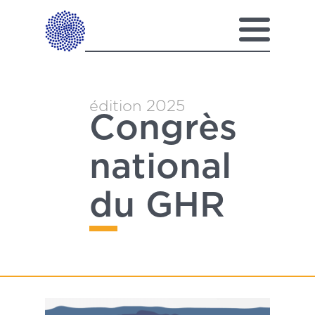
Skip
Menu
to
main
content
édition 2025
Congrès
national
du GHR