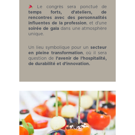
Le congrès sera ponctué de
temps forts, d’ateliers, de
rencontres avec des personnalités
influentes de la profession
, et d’une
soirée de gala
dans une atmosphère
unique.
Un lieu symbolique pour un
secteur
en pleine transformation
, où il sera
question de
l’avenir de l’hospitalité,
de durabilité et d’innovation.